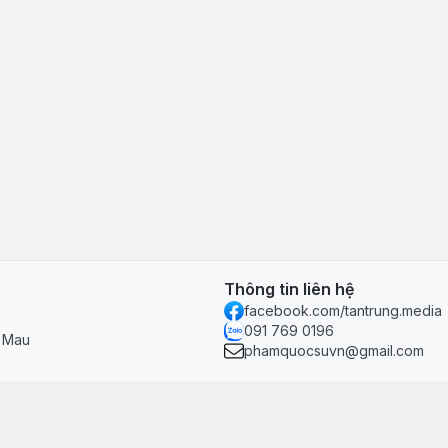
Thông tin liên hệ
facebook.com/tantrung.media
091 769 0196
à Mau
phamquocsuvn@gmail.com
Chính sách & hỗ trợ
Chính sách thanh toán