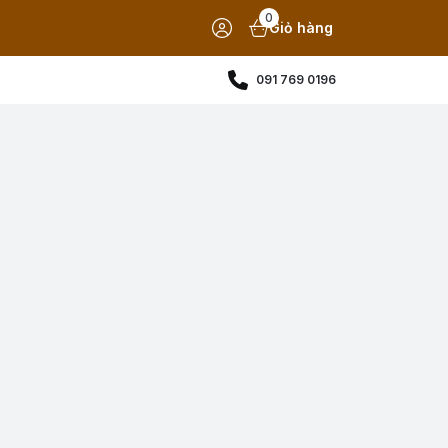
0
Giỏ hàng
091 769 0196