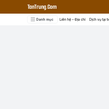
TanTrung.Com
Danh mục
Liên hệ – Địa chỉ
Dịch vụ tại t