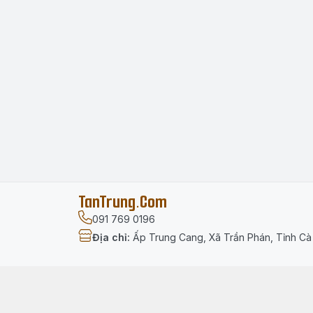
TanTrung.Com
091 769 0196
Địa chỉ
:
Ấp Trung Cang, Xã Trần Phán, Tỉnh C
Menu
Trang chủ