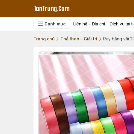
TanTrung.Com
Danh mục
Liên hệ – Địa chỉ
Dịch vụ tại t
Trang chủ
Thể thao – Giải trí
Ruy băng vãi 2