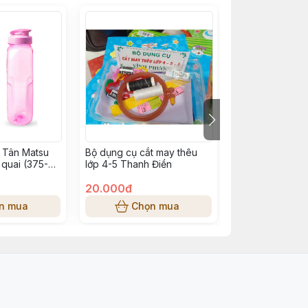
 Tân Matsu
Bộ dụng cụ cắt may thêu
Bột kim tuyến h
quai (375-
lớp 4-5 Thanh Điền
20.000đ
2.000đ
n mua
Chọn mua
Chọn