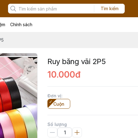
Tìm kiếm
iệm
Chính sách
P5
Ruy băng vãi 2P5
10.000đ
Đơn vị
:
Cuộn
Số lượng