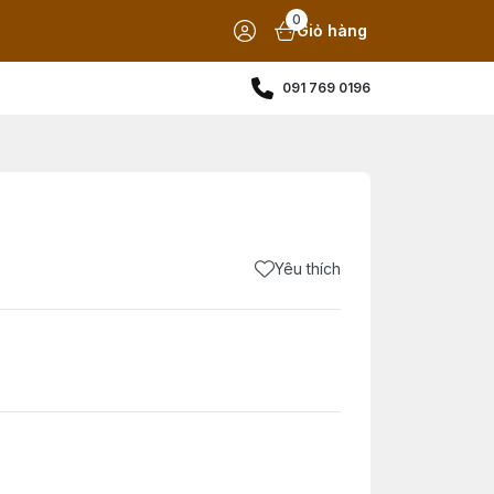
0
Giỏ hàng
091 769 0196
Yêu thích