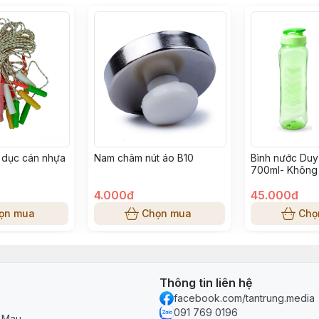
 dục cán nhựa
Nam châm nút áo B10
Bình nước Duy
700ml- Không 
380)
4.000đ
45.000đ
ọn mua
Chọn mua
Chọ
Thông tin liên hệ
facebook.com/tantrung.media
091 769 0196
à Mau