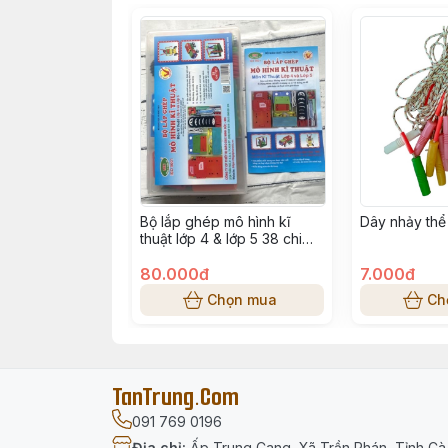
Bộ lắp ghép mô hình kĩ
Dây nhảy thể
thuật lớp 4 & lớp 5 38 chi
tiết T10
80.000đ
7.000đ
Chọn mua
Ch
TanTrung.Com
091 769 0196
Địa chỉ
:
Ấp Trung Cang, Xã Trần Phán, Tỉnh C