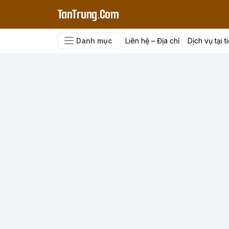
TanTrung.Com
Danh mục
Liên hệ – Địa chỉ
Dịch vụ tại t