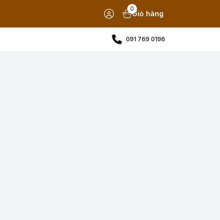
0
Giỏ hàng
091 769 0196