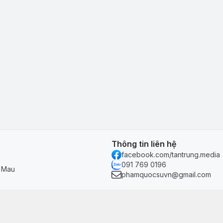
Thông tin liên hệ
facebook.com/tantrung.media
091 769 0196
à Mau
phamquocsuvn@gmail.com
Chính sách & hỗ trợ
Chính sách thanh toán