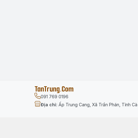
TanTrung.Com
091 769 0196
Địa chỉ
:
Ấp Trung Cang, Xã Trần Phán, Tỉnh C
Menu
Trang chủ