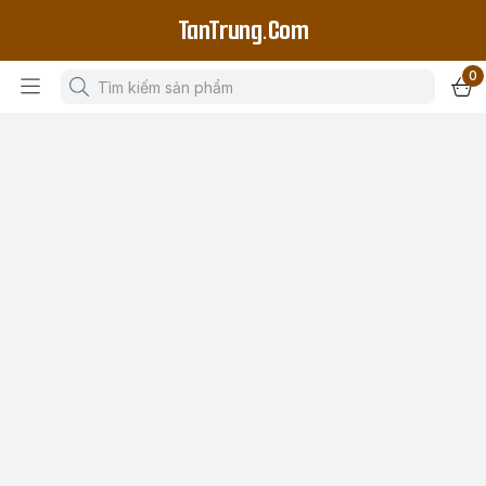
TanTrung.Com
0