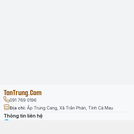
TanTrung.Com
091 769 0196
Địa chỉ
:
Ấp Trung Cang, Xã Trần Phán, Tỉnh Cà Mau
Thông tin liên hệ
facebook.com/tantrung.media
091 769 0196