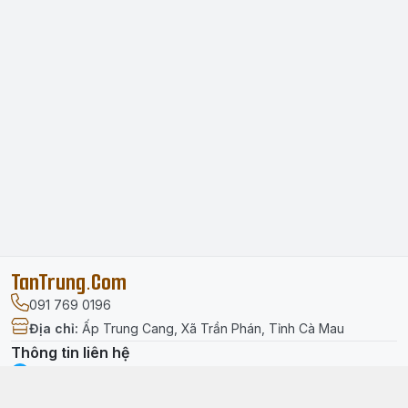
TanTrung.Com
091 769 0196
Địa chỉ
:
Ấp Trung Cang, Xã Trần Phán, Tỉnh Cà Mau
Thông tin liên hệ
facebook.com/tantrung.media
091 769 0196