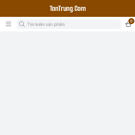
TanTrung.Com
0