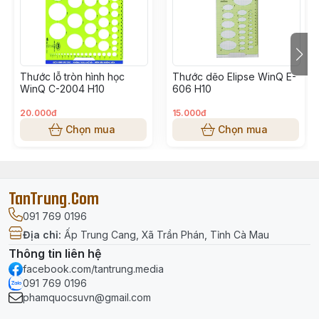
Kích thước: Dài x ngang x dày
+ WE101: 11cm x 5,2cm x 3,5cm
Thước lỗ tròn hình học
Thước dẽo Elipse WinQ E-
WinQ C-2004 H10
606 H10
20.000đ
15.000đ
Chọn mua
Chọn mua
TanTrung.Com
091 769 0196
Địa chỉ
:
Ấp Trung Cang, Xã Trần Phán, Tỉnh Cà Mau
Thông tin liên hệ
facebook.com/tantrung.media
091 769 0196
phamquocsuvn@gmail.com