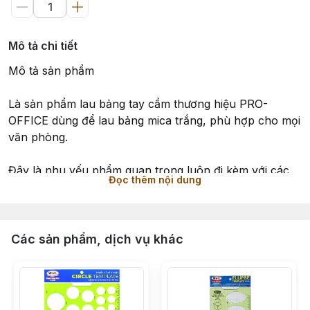
Mô tả chi tiết
Mô tả sản phẩm
Là sản phẩm lau bảng tay cầm thương hiệu PRO-
OFFICE dùng để lau bảng mica trắng, phù hợp cho mọi
văn phòng.
Đây là nhu yếu phẩm quan trọng luôn đi kèm với các
Đọc thêm nội dung
loại bút lông bảng
Sản phẩm có phần bông mịn tối màu để lau sạch vết
mực và phần đế nhựa để cầm tay
Các sản phẩm, dịch vụ khác
Chất lượng: chất liệu nhựa tốt - bông lau mịn sạch
Xuất xứ : Việt Nam