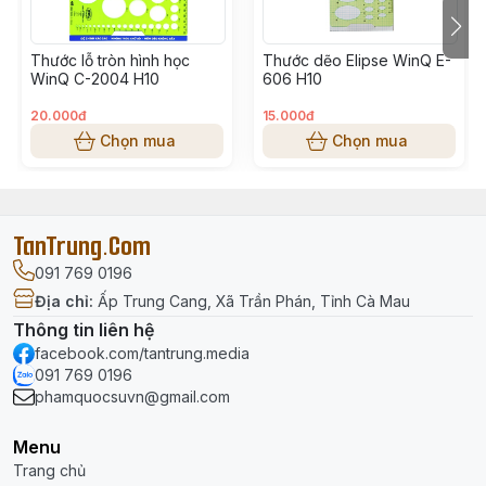
Thước lỗ tròn hình học
Thước dẽo Elipse WinQ E-
WinQ C-2004 H10
606 H10
20.000đ
15.000đ
Chọn mua
Chọn mua
TanTrung.Com
091 769 0196
Địa chỉ
:
Ấp Trung Cang, Xã Trần Phán, Tỉnh Cà Mau
Thông tin liên hệ
facebook.com/tantrung.media
091 769 0196
phamquocsuvn@gmail.com
Menu
Trang chủ