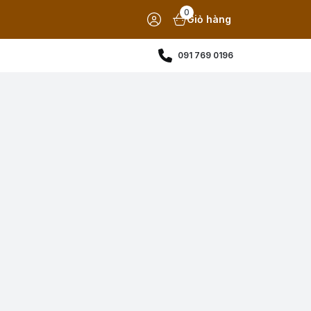
0
Giỏ hàng
091 769 0196