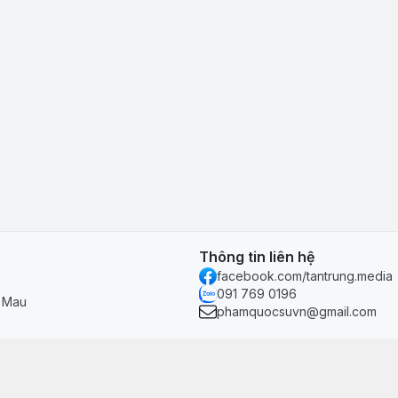
Thông tin liên hệ
facebook.com/tantrung.media
091 769 0196
à Mau
phamquocsuvn@gmail.com
Chính sách & hỗ trợ
Chính sách thanh toán