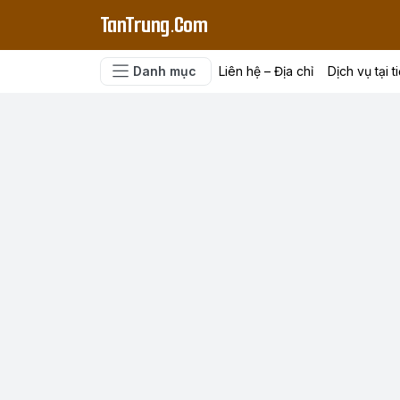
TanTrung.Com
Danh mục
Liên hệ – Địa chỉ
Dịch vụ tại t