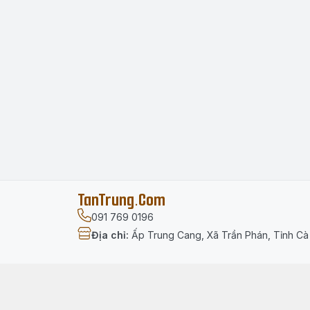
TanTrung.Com
091 769 0196
Địa chỉ
:
Ấp Trung Cang, Xã Trần Phán, Tỉnh C
Menu
Trang chủ